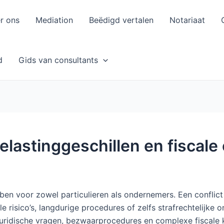
r ons
Mediation
Beëdigd vertalen
Notariaat
d
Gids van consultants
belastinggeschillen en fiscal
en voor zowel particulieren als ondernemers. Een conflict
e risico’s, langdurige procedures of zelfs strafrechtelijke 
juridische vragen, bezwaarprocedures en complexe fiscale k