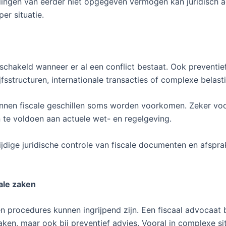
ldingen van eerder niet opgegeven vermogen kan juridisch adv
per situatie.
eschakeld wanneer er al een conflict bestaat. Ook preventie
sstructuren, internationale transacties of complexe belast
kunnen fiscale geschillen soms worden voorkomen. Zeker voo
n te voldoen aan actuele wet- en regelgeving.
ige juridische controle van fiscale documenten en afsprake
ale zaken
 procedures kunnen ingrijpend zijn. Een fiscaal advocaat b
aken, maar ook bij preventief advies. Vooral in complexe si