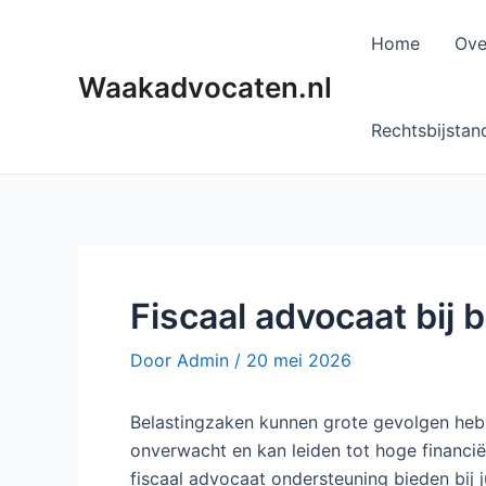
Ga
naar
Home
Ove
de
Waakadvocaten.nl
inhoud
Rechtsbijstan
Fiscaal advocaat bij 
Door
Admin
/
20 mei 2026
Belastingzaken kunnen grote gevolgen hebb
onverwacht en kan leiden tot hoge financiël
fiscaal advocaat ondersteuning bieden bij 